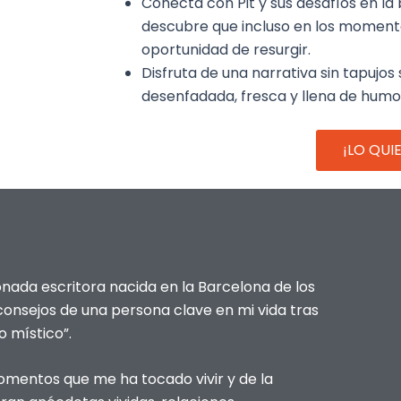
Conecta con Pit y sus desafíos en la 
descubre que incluso en los moment
oportunidad de resurgir.
Disfruta de una narrativa sin tapujo
desenfadada, fresca y llena de humo
¡LO QUI
onada escritora nacida en la Barcelona de los
 consejos de una persona clave en mi vida tras
 místico”.
omentos que me ha tocado vivir y de la