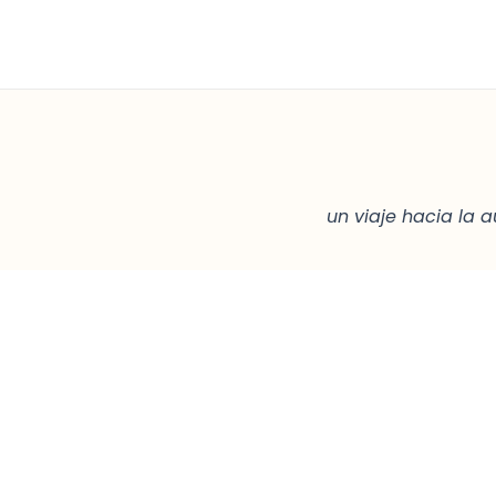
Ir
al
contenido
u
n viaje hacia la 