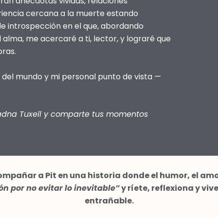
oran anécdotas vividas, relaciones
riencia cercana a la muerte estando
de introspección en el que, abordando
alma, me acercaré a ti, lector, y lograré que
bras.
 del mundo y mi personal punto de vista —
iadna Tuxell y comparte tus momentos
mpañar a Pit en una historia donde el humor, el am
n por no evitar lo inevitable”
y ríete, reflexiona y v
entrañable.