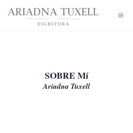
Ir
Mai
al
Men
contenido
SOBRE Mí
Ariadna Tuxell