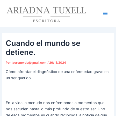
Ir
Navegación
Main
al
de
Men
contenido
entradas
Cuando el mundo se
detiene.
Por
lacremweb@gmail.com
/
26/11/2024
Cómo afrontar el diagnóstico de una enfermedad grave en
un ser querido.
En la vida, a menudo nos enfrentamos a momentos que
nos sacuden hasta lo más profundo de nuestro ser. Uno
de esos momentos es cuando recibimos la noticia de que