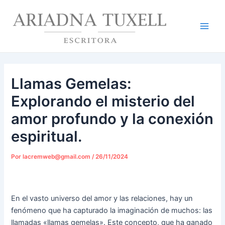
Ir
Navegación
Main
al
de
Men
contenido
entradas
Llamas Gemelas:
Explorando el misterio del
amor profundo y la conexión
espiritual.
Por
lacremweb@gmail.com
/
26/11/2024
En el vasto universo del amor y las relaciones, hay un
fenómeno que ha capturado la imaginación de muchos: las
llamadas «llamas gemelas». Este concepto, que ha ganado