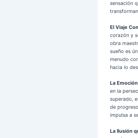
sensación q
transforman
El Viaje Co
corazón y se
obra maestra
sueño es úni
menudo comi
hacia lo de
La Emoción
en la perse
superado, e
de progreso
impulsa a s
La Ilusión q