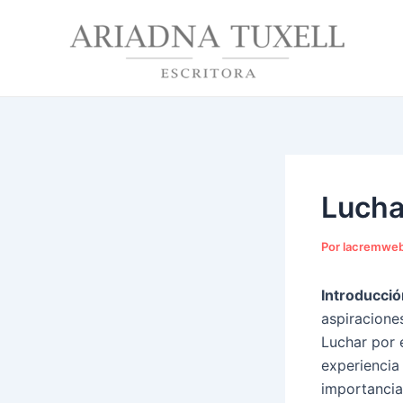
Ir
Navegación
al
de
contenido
entradas
Lucha
Por
lacremwe
Introducció
aspiraciones
Luchar por 
experiencia 
importancia