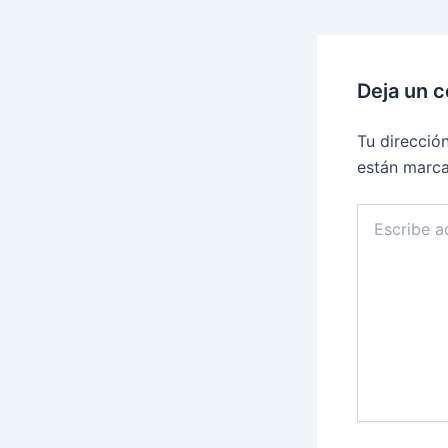
Deja un 
Tu direcció
están marc
Escribe
aquí...