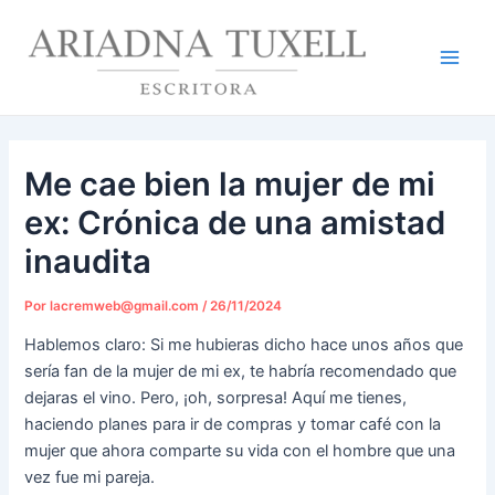
Ir
Navegación
Main
al
de
Men
contenido
entradas
Me cae bien la mujer de mi
ex: Crónica de una amistad
inaudita
Por
lacremweb@gmail.com
/
26/11/2024
Hablemos claro: Si me hubieras dicho hace unos años que
sería fan de la mujer de mi ex, te habría recomendado que
dejaras el vino. Pero, ¡oh, sorpresa! Aquí me tienes,
haciendo planes para ir de compras y tomar café con la
mujer que ahora comparte su vida con el hombre que una
vez fue mi pareja.