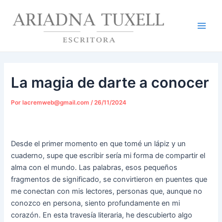
Ir
Navegación
Main
al
de
Men
contenido
entradas
La magia de darte a conocer
Por
lacremweb@gmail.com
/
26/11/2024
Desde el primer momento en que tomé un lápiz y un
cuaderno, supe que escribir sería mi forma de compartir el
alma con el mundo. Las palabras, esos pequeños
fragmentos de significado, se convirtieron en puentes que
me conectan con mis lectores, personas que, aunque no
conozco en persona, siento profundamente en mi
corazón. En esta travesía literaria, he descubierto algo