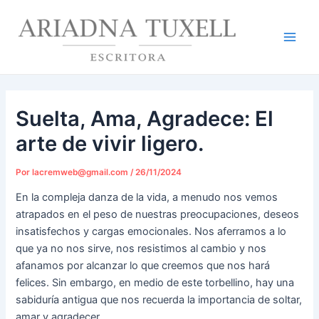
Ir
Navegación
Main
al
de
Men
contenido
entradas
Suelta, Ama, Agradece: El
arte de vivir ligero.
Por
lacremweb@gmail.com
/
26/11/2024
En la compleja danza de la vida, a menudo nos vemos
atrapados en el peso de nuestras preocupaciones, deseos
insatisfechos y cargas emocionales. Nos aferramos a lo
que ya no nos sirve, nos resistimos al cambio y nos
afanamos por alcanzar lo que creemos que nos hará
felices. Sin embargo, en medio de este torbellino, hay una
sabiduría antigua que nos recuerda la importancia de soltar,
amar y agradecer.